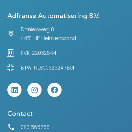
Adfranse Automatisering B.V.
Danielsweg 8
4451 HP Heinkenszand
KVK: 22032644
BTW: NL800329247B01
Contact
0113 565758