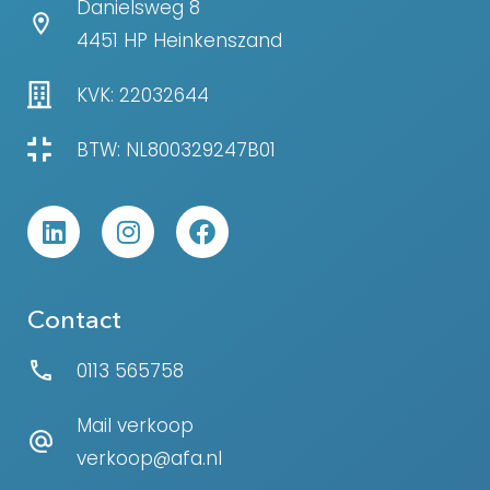
Danielsweg 8
4451 HP Heinkenszand
KVK: 22032644
BTW: NL800329247B01
Contact
0113 565758
Mail verkoop
verkoop@afa.nl