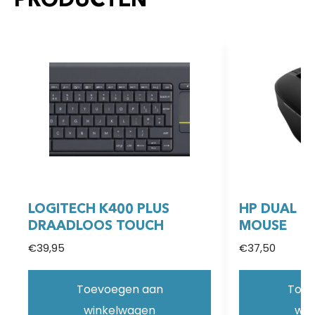
PRODUCTEN
LOGITECH K400 PLUS
HP DUAL M
DRAADLOOS TOUCH
MOUSE
€
39,95
€
37,50
Toevoegen aan
Toev
winkelwagen
win