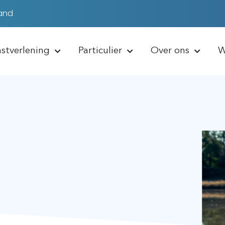
zand
nstverlening
Particulier
Over ons
W